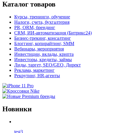
Каталог товаров
Курсы, тренинги, обучение
Налоги, счета, бухгалтерия
PR, ORM, брендинг
CRM, ИИ-автоматизация (Битрикс24)
Бизнес-трекинг, консалтинг
Блоггинг, копирайтинг, SMM
Вебинары, мероприятия
Инвестиции, вклады, крипта
Инвесторы, кредиты, займы
Лиды, таргет, SEO/GEO, Директ
Реклама, маркетинг
Рекрутинг, HR-агенты
Новинки
test3